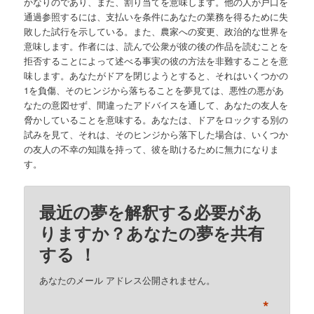
かなりのであり、また、割り当てを意味します。他の人が戸口を
通過参照するには、支払いを条件にあなたの業務を得るために失
敗した試行を示している。また、農家への変更、政治的な世界を
意味します。作者には、読んで公衆が彼の後の作品を読むことを
拒否することによって述べる事実の彼の方法を非難することを意
味します。あなたがドアを閉じようとすると、それはいくつかの
1を負傷、そのヒンジから落ちることを夢見ては、悪性の悪があ
なたの意図せず、間違ったアドバイスを通して、あなたの友人を
脅かしていることを意味する。あなたは、ドアをロックする別の
試みを見て、それは、そのヒンジから落下した場合は、いくつか
の友人の不幸の知識を持って、彼を助けるために無力になりま
す。
最近の夢を解釈する必要があ
りますか？あなたの夢を共有
する ！
あなたのメール アドレス公開されません。
*