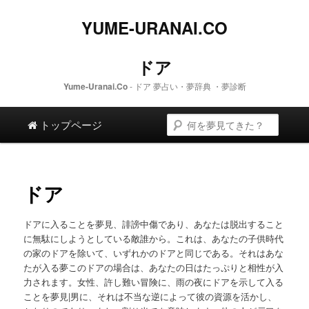
YUME-URANAI.CO
ドア
Yume-Uranai.Co
- ドア 夢占い・夢辞典 ・夢診断
メインメニュー
検索
メイン コンテンツへスキップします。
二次コンテンツへスキップします。
トップページ
ドア
ドアに入ることを夢見、誹謗中傷であり、あなたは脱出すること
に無駄にしようとしている敵誰から。これは、あなたの子供時代
の家のドアを除いて、いずれかのドアと同じである。それはあな
たが入る夢このドアの場合は、あなたの日はたっぷりと相性が入
力されます。女性、許し難い冒険に、雨の夜にドアを示して入る
ことを夢見|男に、それは不当な逆によって彼の資源を活かし、