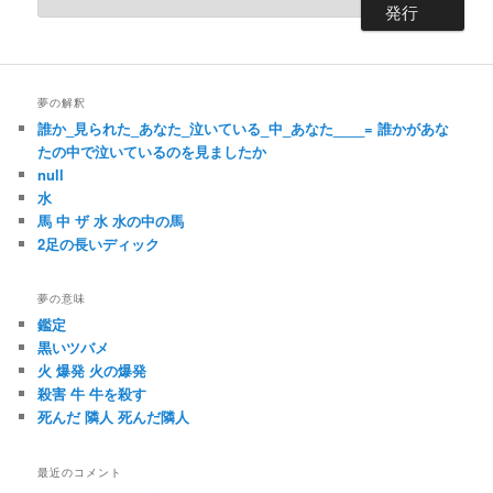
夢の解釈
誰か_見られた_あなた_泣いている_中_あなた____= 誰かがあな
たの中で泣いているのを見ましたか
null
水
馬 中 ザ 水 水の中の馬
2足の長いディック
夢の意味
鑑定
黒いツバメ
火 爆発 火の爆発
殺害 牛 牛を殺す
死んだ 隣人 死んだ隣人
最近のコメント