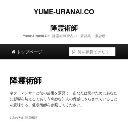
YUME-URANAI.CO
降霊術師
Yume-Uranai.Co
- 降霊術師 夢占い・夢辞典 ・夢診断
メインメニュー
検索
メイン コンテンツへスキップします。
二次コンテンツへスキップします。
トップページ
降霊術師
ネクロマンサーと彼の芸術を夢見て、あなたは悪のためにあなた
に影響を与えるであろう奇妙な知人の脅威にさらされていること
を意味する。催眠術師を参照してください。
2 上の考え “
降霊術師
”