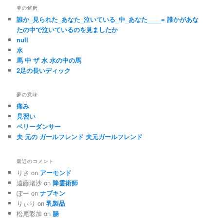
夢の解釈
誰か_見られた_あなた_泣いている_中_あなた____= 誰かがあな
たの中で泣いているのを見ましたか
null
水
馬 中 ザ 水 水の中の馬
2足の長いディック
夢の意味
痛み
見習い
ベリーダンサー
夫 元の ガールフレンド 夫元ガールフレンド
最近のコメント
りさ on
アーモンド
遠藤渚沙 on
降霊術師
ぽー on
ナプキン
りぃり on
乳製品
松尾彩加 on
腸