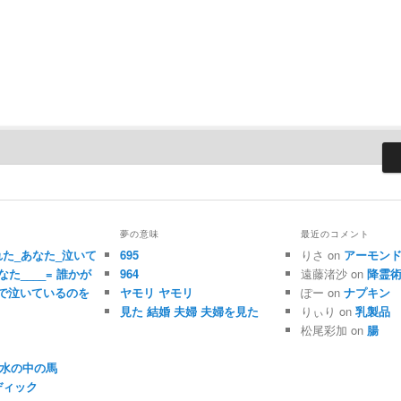
夢の意味
最近のコメント
れた_あなた_泣いて
695
りさ on
アーモン
なた____= 誰かが
964
遠藤渚沙 on
降霊
で泣いているのを
ヤモリ ヤモリ
ぽー on
ナプキン
見た 結婚 夫婦 夫婦を見た
りぃり on
乳製品
松尾彩加 on
腸
水 水の中の馬
ディック