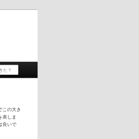
でこの大き
を表しま
は良いで