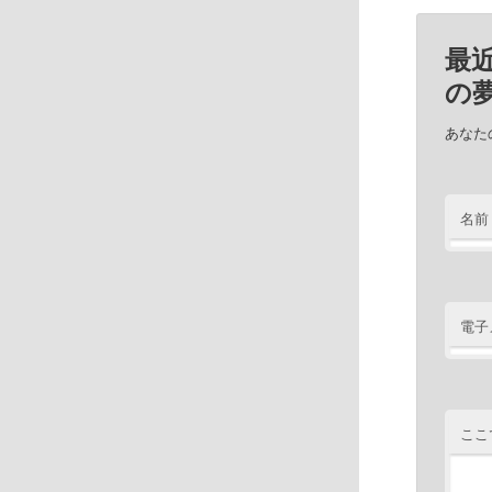
最
の
あなた
名前
電子
ここ