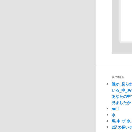
夢の解釈
誰か_見ら
いる_中_あ
あなたの中
見ましたか
null
水
馬 中 ザ 
2足の長い