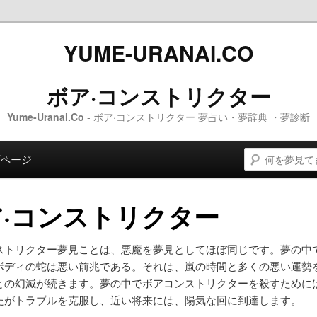
YUME-URANAI.CO
ボア·コンストリクター
Yume-Uranai.Co
- ボア·コンストリクター 夢占い・夢辞典 ・夢診断
検索
 コンテンツへスキップします。
ンテンツへスキップします。
ページ
ア·コンストリクター
ストリクター夢見ことは、悪魔を夢見としてほぼ同じです。夢の中
ボディの蛇は悪い前兆である。それは、嵐の時間と多くの悪い運勢
との幻滅が続きます。夢の中でボアコンストリクターを殺すために
たがトラブルを克服し、近い将来には、陽気な回に到達します。