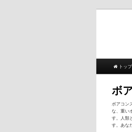
メインメニュー
メイン
二次コ
トップ
ボ
ボアコン
な、重い
す。人類
す。あな