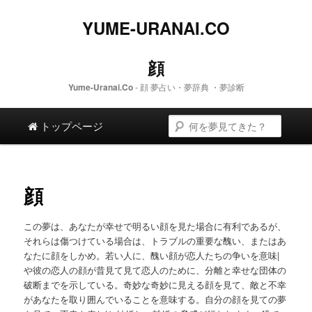
YUME-URANAI.CO
顔
Yume-Uranai.Co
- 顔 夢占い・夢辞典 ・夢診断
メインメニュー
検索
メイン コンテンツへスキップします。
二次コンテンツへスキップします。
トップページ
顔
この夢は、あなたが幸せで明るい顔を見た場合に有利であるが、
それらは傷つけている場合は、トラブルの重要な醜い、またはあ
なたに顔をしかめ。若い人に、醜い顔が恋人たちの争いを意味|
や彼の恋人の顔が昔見て見て恋人のために、分離と幸せな団体の
破断までを示している。奇妙な奇妙に見える顔を見て、敵と不幸
があなたを取り囲んでいることを意味する。自分の顔を見ての夢