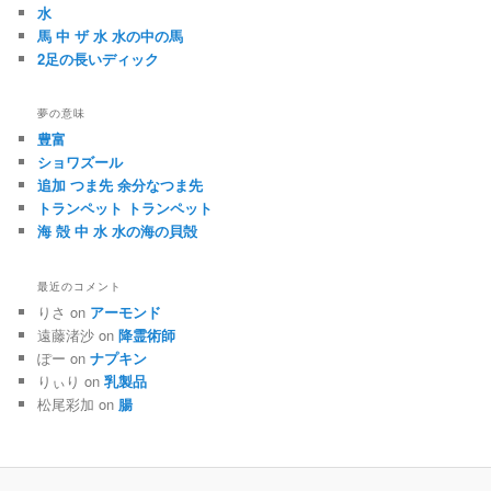
水
馬 中 ザ 水 水の中の馬
2足の長いディック
夢の意味
豊富
ショワズール
追加 つま先 余分なつま先
トランペット トランペット
海 殻 中 水 水の海の貝殻
最近のコメント
りさ on
アーモンド
遠藤渚沙 on
降霊術師
ぽー on
ナプキン
りぃり on
乳製品
松尾彩加 on
腸