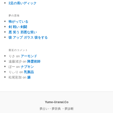
2足の長いディック
夢の意味
怖がっている
剣 戦い 剣闘
悪 笑う 邪悪な笑い
咳 アップ ガラス 咳をする
最近のコメント
りさ on
アーモンド
遠藤渚沙 on
降霊術師
ぽー on
ナプキン
りぃり on
乳製品
松尾彩加 on
腸
Yume-Uranai.Co
夢占い・夢辞典 ・夢診断