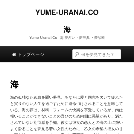
YUME-URANAI.CO
海
Yume-Uranai.Co
- 海 夢占い・夢辞典 ・夢診断
メインメニュー
検索
メイン コンテンツへスキップします。
二次コンテンツへスキップします。
トップページ
海
海の孤独なため息を聞い夢見、あなたは愛と同志を欠いて疲れた
と実りのない人生を過ごすために運命づけされることを意味して
いる。海の夢は、材料、フォームの快楽を享受しているが、肉は
報いることができないことの喜びのため内側に渇望があり、満た
されていない期待感を予知。彼女は彼女の恋人との海の上に勢い
よく滑ることを夢見る若い女性のために、乙女の希望の彼女の甘