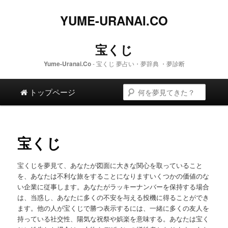
YUME-URANAI.CO
宝くじ
Yume-Uranai.Co
- 宝くじ 夢占い・夢辞典 ・夢診断
メインメニュー
検索
メイン コンテンツへスキップします。
二次コンテンツへスキップします。
トップページ
宝くじ
宝くじを夢見て、あなたが図面に大きな関心を取っていること
を、あなたは不利な旅をすることになりますいくつかの価値のな
い企業に従事します。あなたがラッキーナンバーを保持する場合
は、当惑し、あなたに多くの不安を与える投機に得ることができ
ます。他の人が宝くじで勝つ表示するには、一緒に多くの友人を
持っている社交性、陽気な祝祭や娯楽を意味する。あなたは宝く