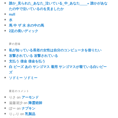
誰か_見られた_あなた_泣いている_中_あなた____= 誰かがあな
たの中で泣いているのを見ましたか
null
水
馬 中 ザ 水 水の中の馬
2足の長いディック
夢の意味
私が知っている長老の女性は自分のコンピュータを借りたい
攻撃されている 攻撃されている
支払う 借金 借金を払う
白 ビーズ あの サンゴマス 着用 サンゴマスが着ている白いビー
ズ
ソドミー ソドミー
最近のコメント
りさ on
アーモンド
遠藤渚沙 on
降霊術師
ぽー on
ナプキン
りぃり on
乳製品