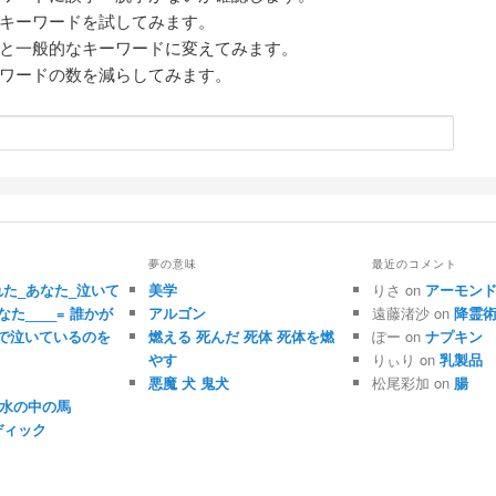
キーワードを試してみます。
と一般的なキーワードに変えてみます。
ワードの数を減らしてみます。
夢の意味
最近のコメント
れた_あなた_泣いて
美学
りさ on
アーモン
なた____= 誰かが
アルゴン
遠藤渚沙 on
降霊
で泣いているのを
燃える 死んだ 死体 死体を燃
ぽー on
ナプキン
やす
りぃり on
乳製品
悪魔 犬 鬼犬
松尾彩加 on
腸
水 水の中の馬
ディック