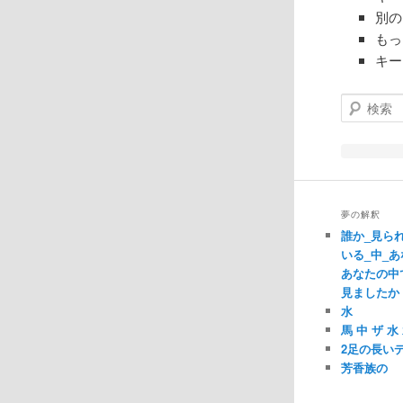
別の
もっ
キー
検索
夢の解釈
誰か_見ら
いる_中_あ
あなたの中
見ましたか
水
馬 中 ザ 
2足の長い
芳香族の