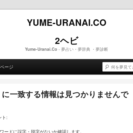
YUME-URANAI.CO
2ヘビ
Yume-Uranai.Co
- 夢占い・夢辞典 ・夢診断
検索
 コンテンツへスキップします。
ンテンツへスキップします。
ページ
に一致する情報は見つかりませんで
。
ト:
ワードに誤字・脱字がないか確認します。