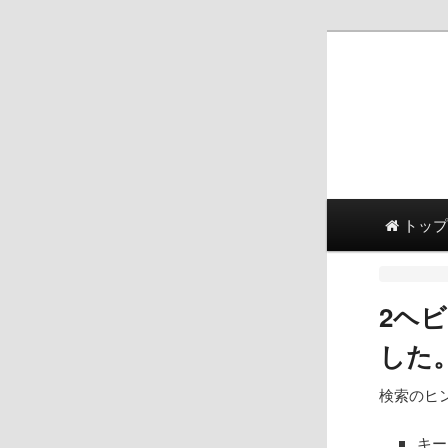
メインメニュー
メイン
二次コ
トップ
2ヘビ
した
検索のヒン
キー